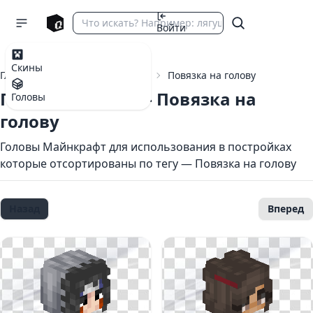
Войти
Скины
Главная
Головы Майнкрафт
Повязка на голову
Головы с тегом — Повязка на
Головы
голову
Головы Майнкрафт для использования в постройках
которые отсортированы по тегу — Повязка на голову
Назад
Вперед