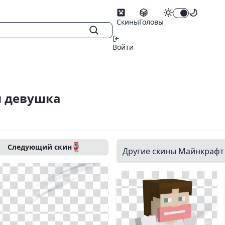
Скины
Головы
Войти
я девушка
Следующий скин
Другие скины Майнкрафт