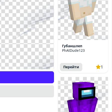
Губаншлеп
PhAtDude123
1
Перейти