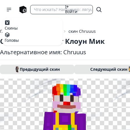
Войти
Скины
Главная
Скины Майнкрафт
скин Chruuus
Скин Майнкрафт Клоун Мик
Головы
Альтернативное имя: Chruuus
Предыдущий скин
Следующий скин