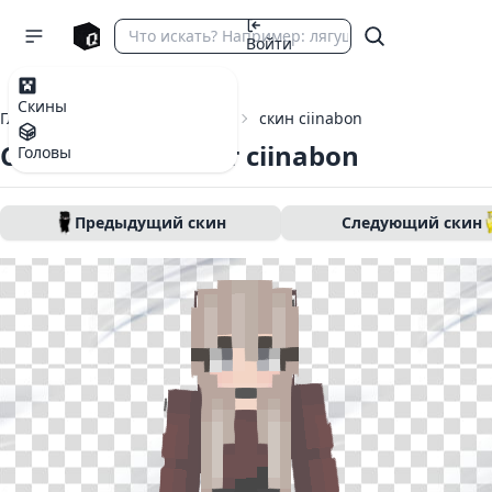
Войти
Скины
Главная
Скины Майнкрафт
скин ciinabon
Скин Майнкрафт ciinabon
Головы
Предыдущий скин
Следующий скин