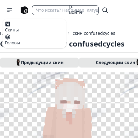
Войти
Скины
Главная
Скины Майнкрафт
скин confusedcycles
Скин Майнкрафт confusedcycles
Головы
Предыдущий скин
Следующий скин