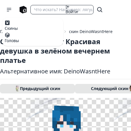
Войти
Скины
Главная
Скины Майнкрафт
скин DeinoWasntHere
Скин Майнкрафт Красивая
Головы
девушка в зелёном вечернем
платье
Альтернативное имя: DeinoWasntHere
Предыдущий скин
Следующий скин