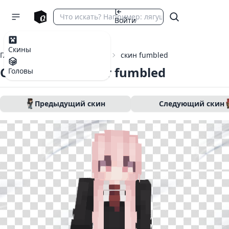
Войти
Скины
Главная
Скины Майнкрафт
скин fumbled
Скин Майнкрафт fumbled
Головы
Предыдущий скин
Следующий скин