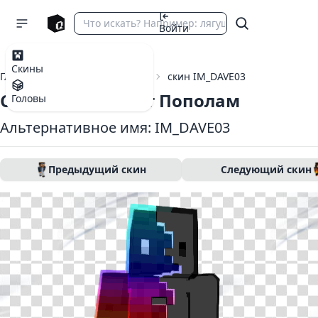
Войти
Скины
Главная
Скины Майнкрафт
скин IM_DAVE03
Скин Майнкрафт Пополам
Головы
Альтернативное имя: IM_DAVE03
Предыдущий скин
Следующий скин