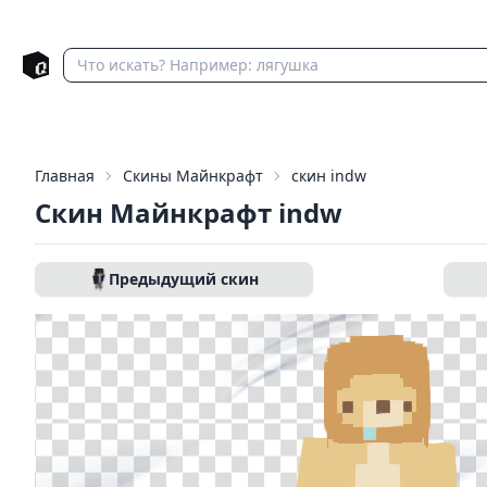
Главная
Скины Майнкрафт
скин indw
Скин Майнкрафт indw
Предыдущий скин