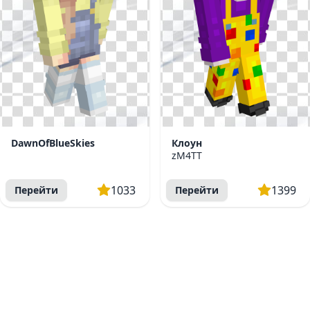
DawnOfBlueSkies
Клоун
zM4TT
1033
1399
Перейти
Перейти