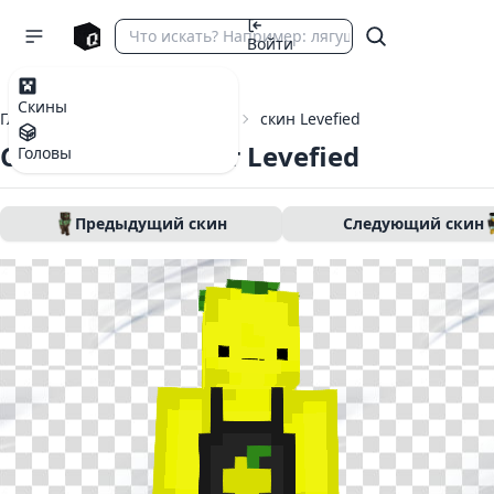
Войти
Скины
Главная
Скины Майнкрафт
скин Levefied
Скин Майнкрафт Levefied
Головы
Предыдущий скин
Следующий скин