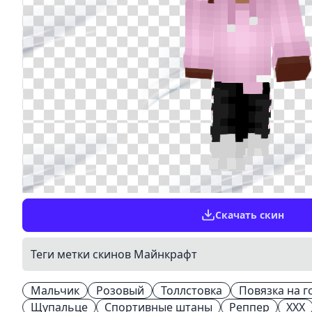
Скачать скин
Теги метки скинов Майнкрафт
Мальчик
Розовый
Толлстовка
Повязка на г
Щупальце
Спортивные штаны
Реппер
XXX