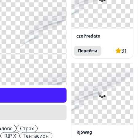
czoPredato
31
Перейти
олове
Страх
RJSwag
RIP Х
Тентасион