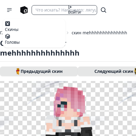
Войти
Скины
Главная
Скины Майнкрафт
скин mehhhhhhhhhhhhhh
Скин Майнкрафт
Головы
mehhhhhhhhhhhhhh
Предыдущий скин
Следующий скин