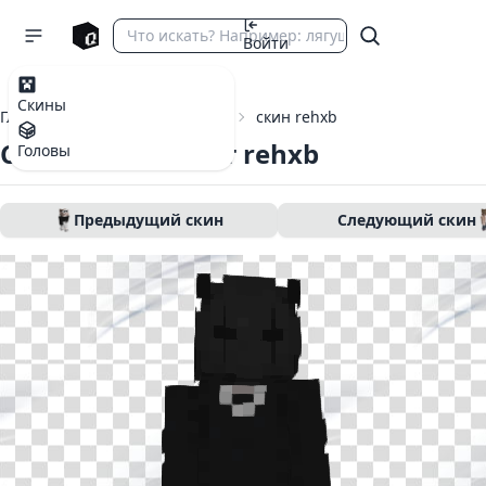
Войти
Скины
Главная
Скины Майнкрафт
скин rehxb
Скин Майнкрафт rehxb
Головы
Предыдущий скин
Следующий скин