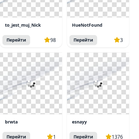
to_jest_muj_Nick
HueNotFound
98
3
Перейти
Перейти
brwta
esnayy
1
1376
Перейти
Перейти