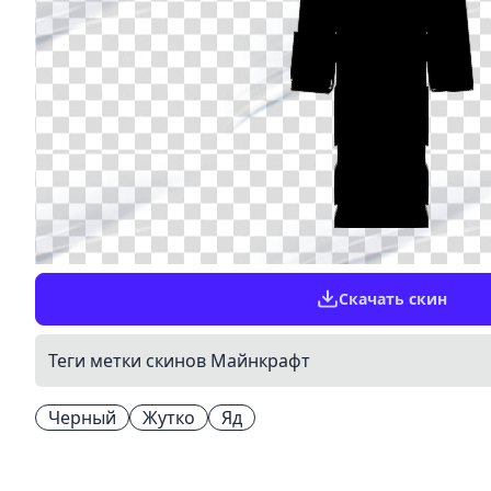
Скачать скин
Теги метки скинов Майнкрафт
Черный
Жутко
Яд