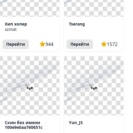
Хип хопер
Tserang
xzmat
944
1572
Перейти
Перейти
Скин без имени
Yun_JS
100e9e0aa760651c