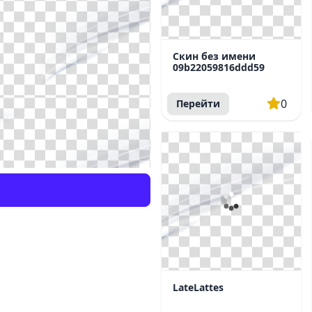
Скин без имени
09b22059816ddd59
0
Перейти
LateLattes