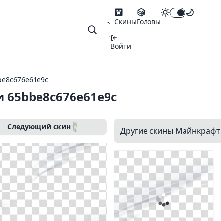
Скины
Головы
Войти
be8c676e61e9c
 65bbe8c676e61e9c
Следующий скин
Другие скины Майнкрафт