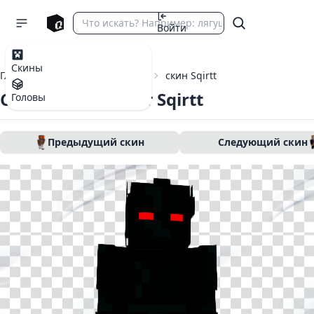
Войти
Скины
Главная
Скины Майнкрафт
скин Sqirtt
Скин Майнкрафт Sqirtt
Головы
Предыдущий скин
Следующий скин