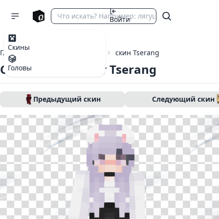
Войти
Скины
Главная
Скины Майнкрафт
скин Tserang
Скин Майнкрафт Tserang
Головы
Предыдущий скин
Следующий скин