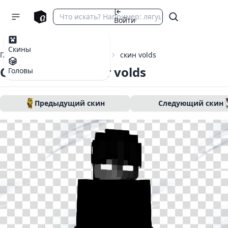
Войти
Скины
Главная
Скины Майнкрафт
скин volds
Скин Майнкрафт volds
Головы
Предыдущий скин
Следующий скин