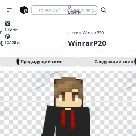
Войти
Скины
Главная
Скины Майнкрафт
скин WinrarP20
Скин Майнкрафт WinrarP20
Головы
Предыдущий скин
Следующий скин