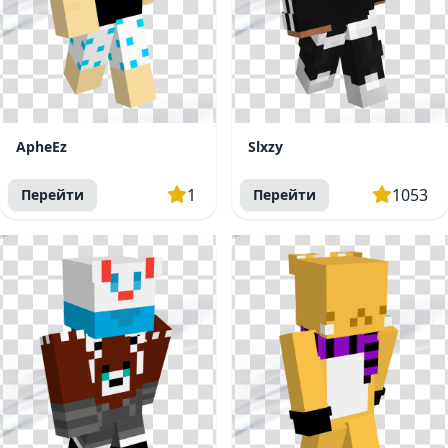
ApheEz
Slxzy
1
1053
Перейти
Перейти