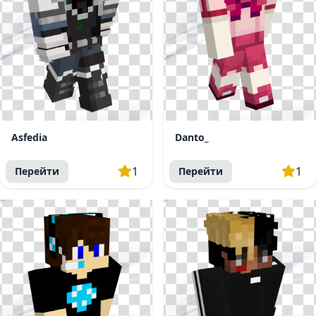
Asfedia
Danto_
1
1
Перейти
Перейти