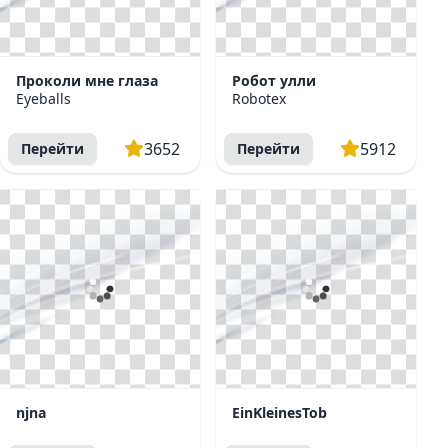
Проколи мне глаза
Робот улли
Eyeballs
Robotex
3652
5912
Перейти
Перейти
njna
EinKleinesTob