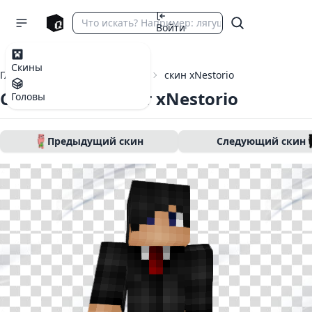
Войти
Скины
Главная
Скины Майнкрафт
скин xNestorio
Скин Майнкрафт xNestorio
Головы
Предыдущий скин
Следующий скин