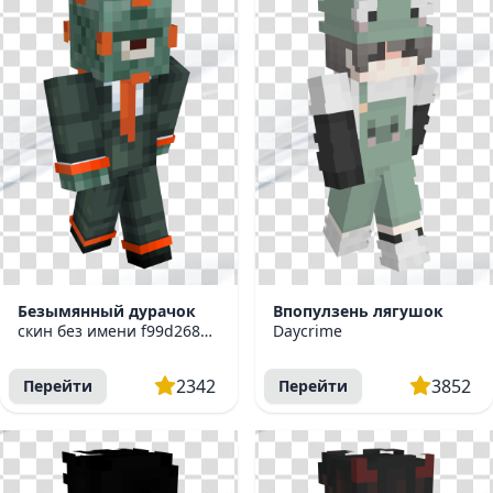
Безымянный дурачок
Впопулзень лягушок
скин без имени f99d26846a3f1ffb
Daycrime
2342
3852
Перейти
Перейти