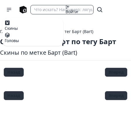
Войти
Скины
Главная
теги Майнкрафт
тег Барт (Bart)
Скины Майнкрафт по тегу Барт
Головы
Скины по метке Барт (Bart)
Назад
Вперед
Назад
Вперед