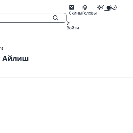
Скины
Головы
Войти
h)
и Айлиш