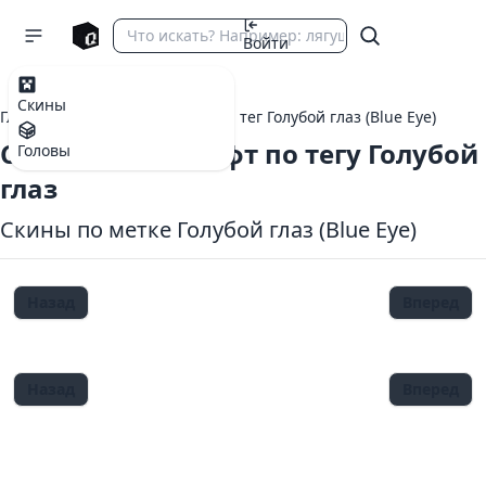
Войти
Скины
Главная
теги Майнкрафт
тег Голубой глаз (Blue Eye)
Скины Майнкрафт по тегу Голубой
Головы
глаз
Скины по метке Голубой глаз (Blue Eye)
Назад
Вперед
Назад
Вперед