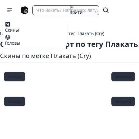
Войти
Скины
Главная
теги Майнкрафт
тег Плакать (Cry)
Скины Майнкрафт по тегу Плакать
Головы
Скины по метке Плакать (Cry)
Назад
Вперед
Назад
Вперед