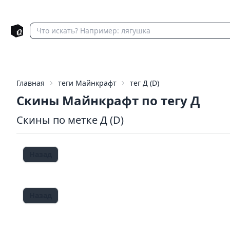
Главная
теги Майнкрафт
тег Д (D)
Скины Майнкрафт по тегу Д
Скины по метке Д (D)
Назад
Назад