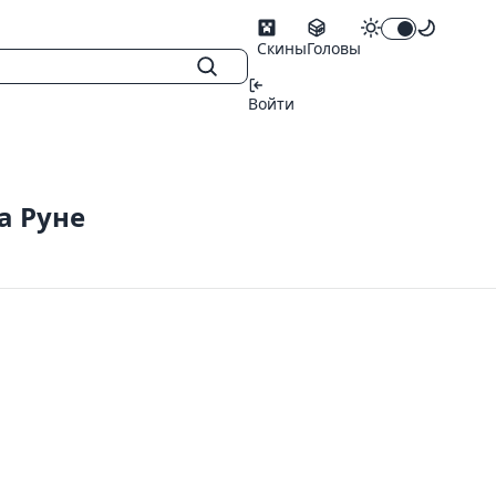
Скины
Головы
Войти
а Руне