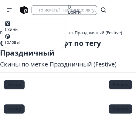
Войти
Скины
Главная
теги Майнкрафт
тег Праздничный (Festive)
Скины Майнкрафт по тегу
Головы
Праздничный
Скины по метке Праздничный (Festive)
Назад
Вперед
Назад
Вперед