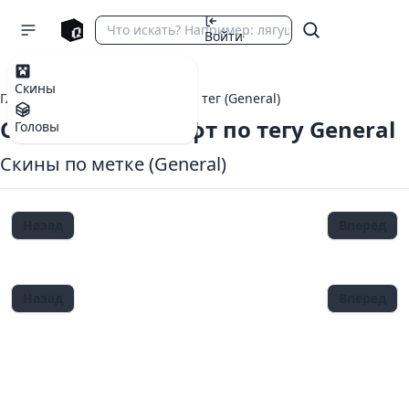
Войти
Скины
Главная
теги Майнкрафт
тег (General)
Скины Майнкрафт по тегу General
Головы
Скины по метке (General)
Назад
Вперед
Назад
Вперед