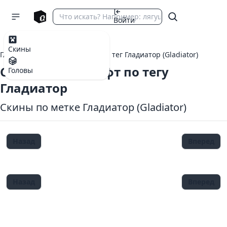
Войти
Скины
Главная
теги Майнкрафт
тег Гладиатор (Gladiator)
Скины Майнкрафт по тегу
Головы
Гладиатор
Скины по метке Гладиатор (Gladiator)
Назад
Вперед
Назад
Вперед