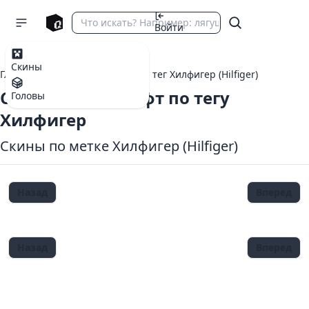
Войти
Скины
Главная
теги Майнкрафт
тег Хилфигер (Hilfiger)
Скины Майнкрафт по тегу
Головы
Хилфигер
Скины по метке Хилфигер (Hilfiger)
Назад
Вперед
Назад
Вперед