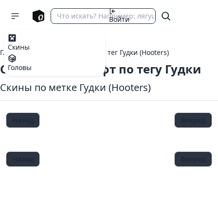
Войти
Скины
Главная
теги Майнкрафт
тег Гудки (Hooters)
Скины Майнкрафт по тегу Гудки
Головы
Скины по метке Гудки (Hooters)
Назад
Вперед
Назад
Вперед