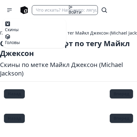
Войти
Скины
Главная
теги Майнкрафт
тег Майкл Джексон (Michael Jack
Скины Майнкрафт по тегу Майкл
Головы
Джексон
Скины по метке Майкл Джексон (Michael
Jackson)
Назад
Вперед
Назад
Вперед