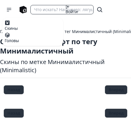
Войти
Скины
Главная
теги Майнкрафт
тег Минималистичный (Minimalis
Скины Майнкрафт по тегу
Головы
Минималистичный
Скины по метке Минималистичный
(Minimalistic)
Назад
Вперед
Назад
Вперед