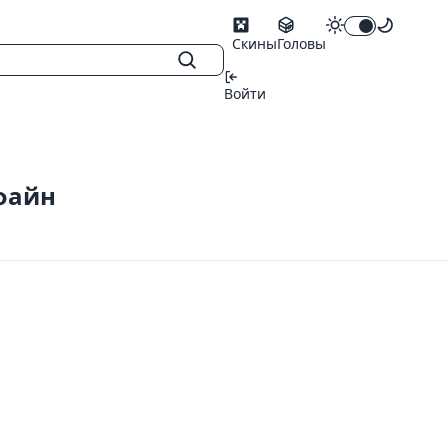
Скины
Головы
Войти
файн