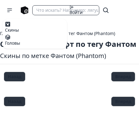
Войти
Скины
Главная
теги Майнкрафт
тег Фантом (Phantom)
Скины Майнкрафт по тегу Фантом
Головы
Скины по метке Фантом (Phantom)
Назад
Вперед
Назад
Вперед