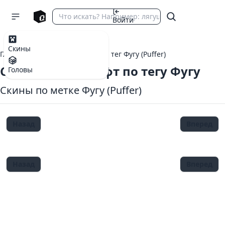
Войти
Скины
Главная
теги Майнкрафт
тег Фугу (Puffer)
Скины Майнкрафт по тегу Фугу
Головы
Скины по метке Фугу (Puffer)
Назад
Вперед
Назад
Вперед