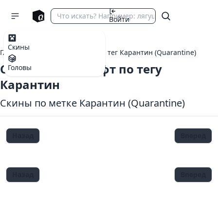
Войти
Скины
Главная
теги Майнкрафт
тег Карантин (Quarantine)
Скины Майнкрафт по тегу
Головы
Карантин
Скины по метке Карантин (Quarantine)
Назад
Вперед
Назад
Вперед