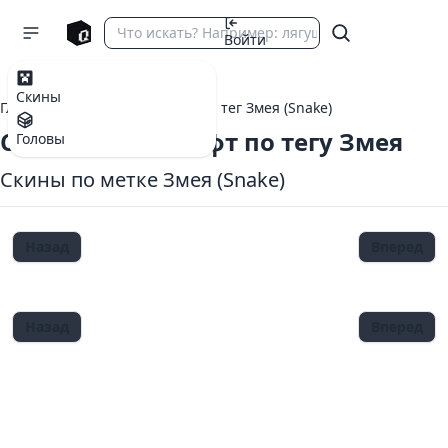
Войти
Скины
Главная
теги Майнкрафт
тег Змея (Snake)
Скины Майнкрафт по тегу Змея
Головы
Скины по метке Змея (Snake)
Назад
Вперед
Назад
Вперед