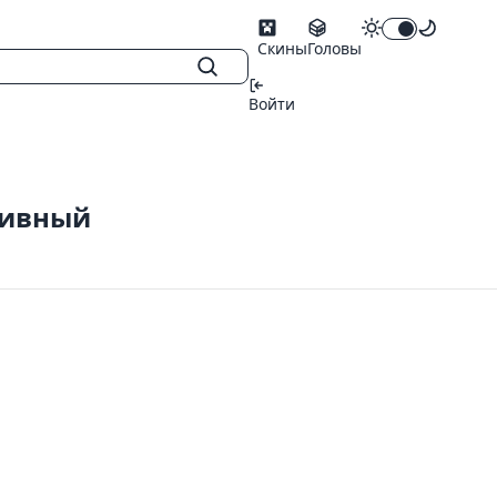
Скины
Головы
Войти
тивный