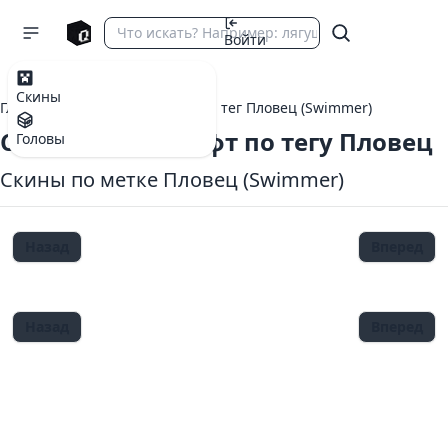
Войти
Скины
Главная
теги Майнкрафт
тег Пловец (Swimmer)
Скины Майнкрафт по тегу Пловец
Головы
Скины по метке Пловец (Swimmer)
Назад
Вперед
Назад
Вперед