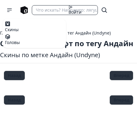
Войти
Скины
Главная
теги Майнкрафт
тег Андайн (Undyne)
Скины Майнкрафт по тегу Андайн
Головы
Скины по метке Андайн (Undyne)
Назад
Вперед
Назад
Вперед