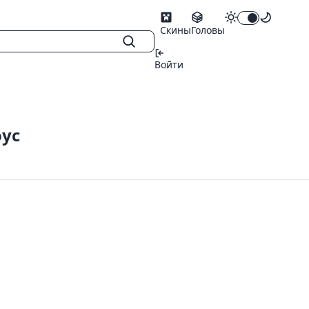
Скины
Головы
Войти
оус