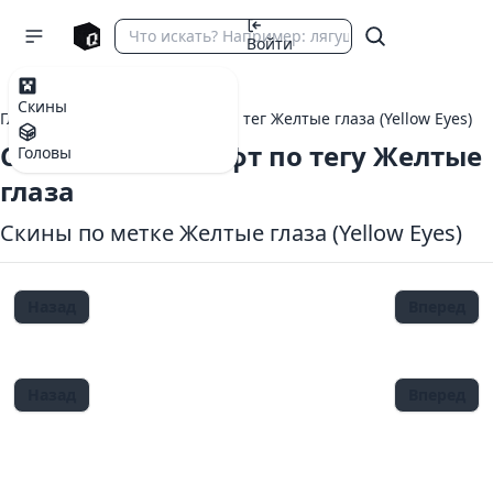
Войти
Скины
Главная
теги Майнкрафт
тег Желтые глаза (Yellow Eyes)
Скины Майнкрафт по тегу Желтые
Головы
глаза
Скины по метке Желтые глаза (Yellow Eyes)
Назад
Вперед
Назад
Вперед