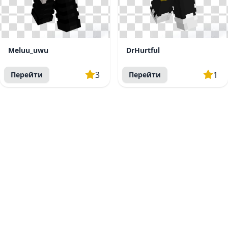
Meluu_uwu
DrHurtful
3
1
Перейти
Перейти