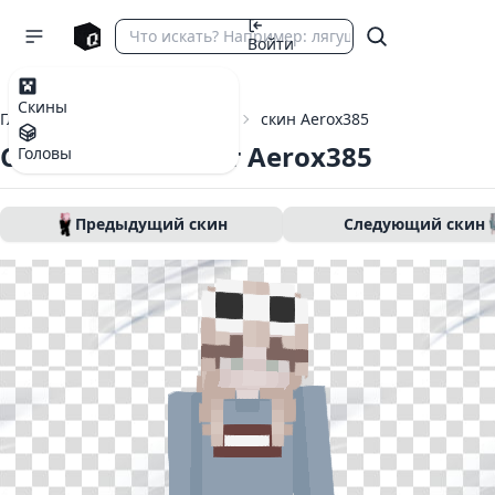
Войти
Скины
Главная
Скины Майнкрафт
скин Aerox385
Скин Майнкрафт Aerox385
Головы
Предыдущий скин
Следующий скин