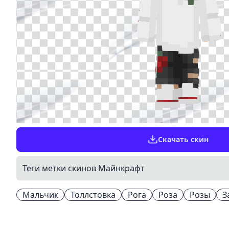
Скачать скин
Теги метки скинов Майнкрафт
Мальчик
Толлстовка
Рога
Роза
Розы
З