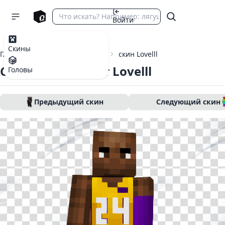
Войти
Скины
Главная
Скины Майнкрафт
скин Lovelll
Скин Майнкрафт Lovelll
Головы
Предыдущий скин
Следующий скин