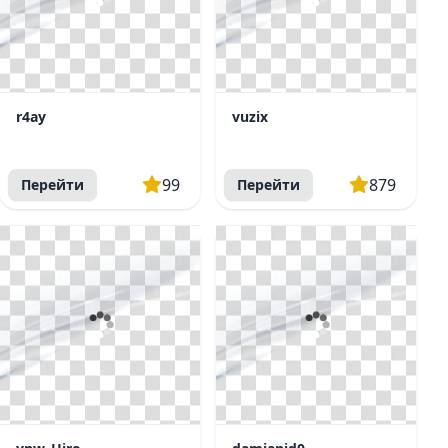
r4ay
vuzix
99
879
Перейти
Перейти