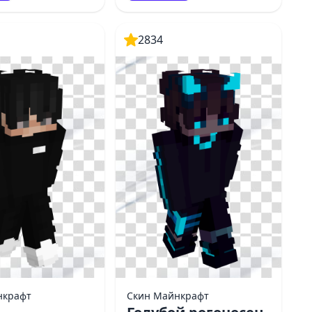
2834
нкрафт
Скин Майнкрафт