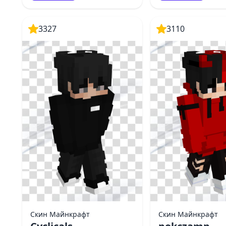
3327
3110
Скин Майнкрафт
Скин Майнкрафт