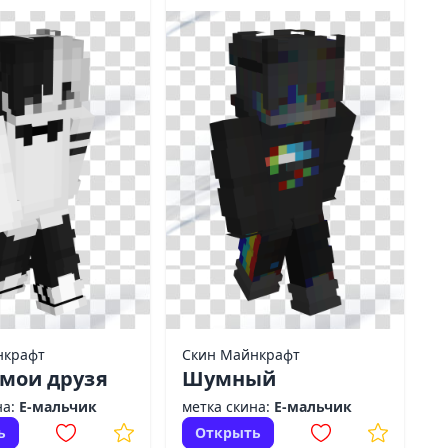
нкрафт
Скин Майнкрафт
мои друзя
Шумный
на:
E-мальчик
метка скина:
E-мальчик
ь
Открыть