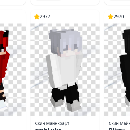
2977
2970
Скин Майнкрафт
Скин Май