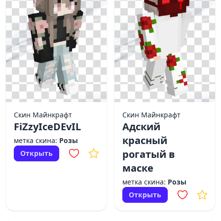
Скин Майнкрафт
Скин Майнкрафт
FiZzyIceDEvIL
Адский
красный
метка скина:
Розы
рогатый в
Открыть
маске
метка скина:
Розы
Открыть