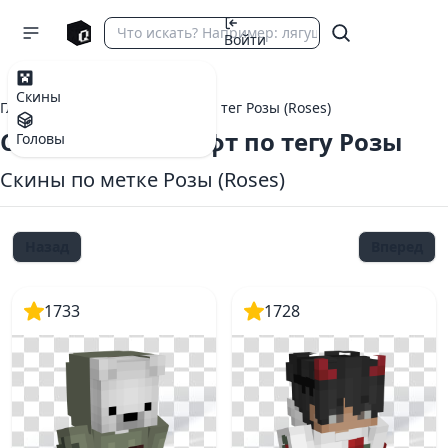
Войти
Скины
Главная
теги Майнкрафт
тег Розы (Roses)
Скины Майнкрафт по тегу Розы
Головы
Скины по метке Розы (Roses)
Назад
Вперед
1733
1728